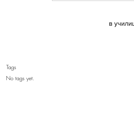
Обява з
в учили
Tags
No tags yet.