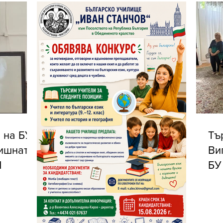
 на БУ
Тъ
дишната
Ви
Ч
БУ