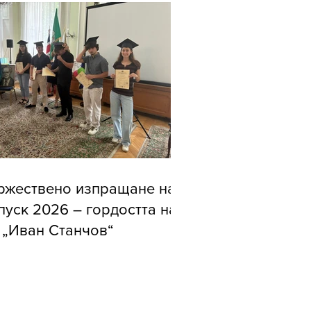
ржествено изпращане на
пуск 2026 – гордостта на
 „Иван Станчов“