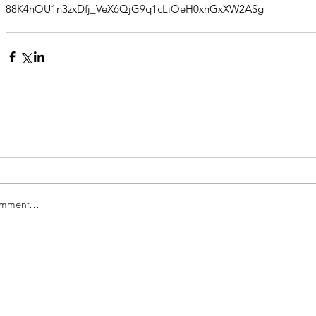
88K4hOU1n3zxDfj_VeX6QjG9q1cLiOeH0xhGxXW2ASg
mment...