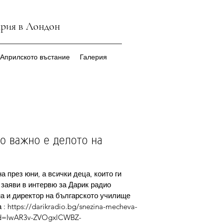
ария в Лондон
 Априлското въстание
Галерия
о важно е делото на
през юни, а всички деца, които ги 
заяви в интервю за Дарик радио 
а и директор на българското училище 
https://darikradio.bg/snezina-mecheva-
clid=IwAR3v-ZVOgxlCWBZ-