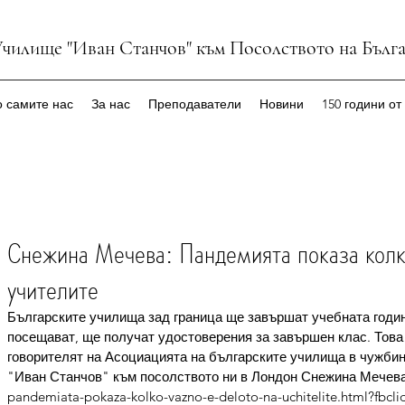
Училище "Иван Станчов" към Посолството на Бълг
 самите нас
За нас
Преподаватели
Новини
150 години от
Снежина Мечева: Пандемията показа колк
учителите
Българските училища зад граница ще завършат учебната година 
посещават, ще получат удостоверения за завършен клас. Това 
говорителят на Асоциацията на българските училища в чужбин
"Иван Станчов" към посолството ни в Лондон Снежина Мечева : 
pandemiata-pokaza-kolko-vazno-e-deloto-na-uchitelite.html?fb