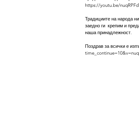
https://youtu.be/nuqRP
Традициите на народа ни,
заедно ги  крепим и пре
наша принадлежност.
Поздрав за всички е изп
time_continue=10&v=nu