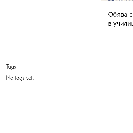
Обява з
в учили
Tags
No tags yet.