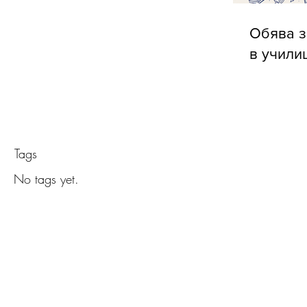
Обява з
в учили
Tags
No tags yet.