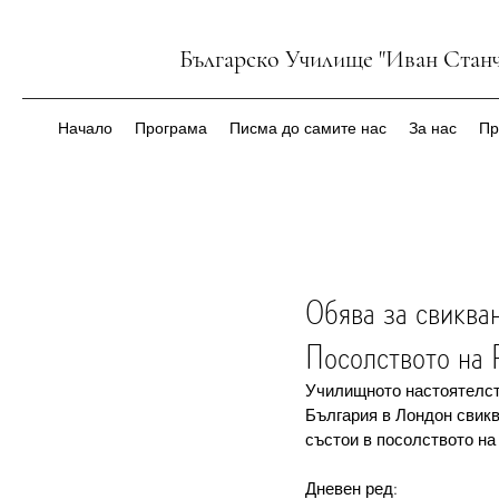
Българско Училище "Иван Станч
Начало
Програма
Писма до самите нас
За нас
Пр
Обява за свиква
Посолството на 
Училищното настоятелст
България в Лондон свикв
състои в посолството на
Дневен ред: