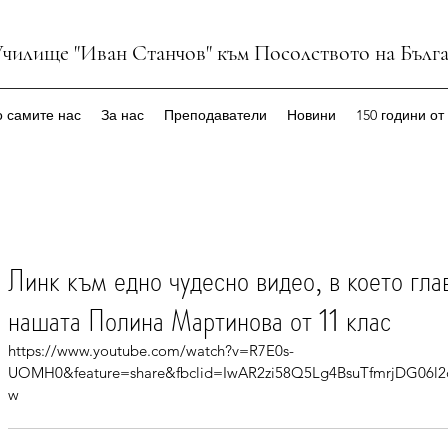
Училище "Иван Станчов" към Посолството на Бълг
 самите нас
За нас
Преподаватели
Новини
150 години от
Линк към едно чудесно видео, в което гла
нашата Полина Мартинова от 11 клас
https://www.youtube.com/watch?v=R7E0s-
UOMH0&feature=share&fbclid=IwAR2zi58Q5Lg4BsuTfmrjDG0
w