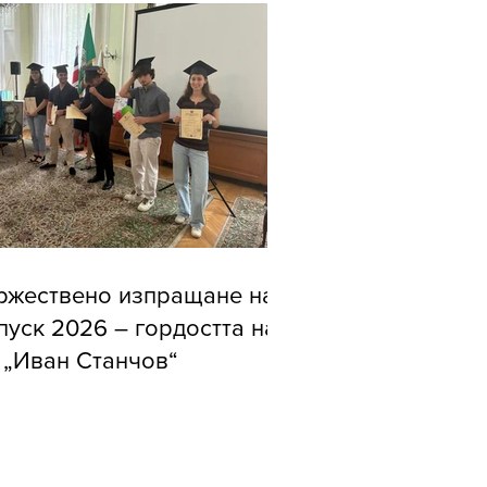
ржествено изпращане на
пуск 2026 – гордостта на
 „Иван Станчов“