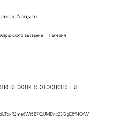
ария в Лондон
 Априлското въстание
Галерия
вната роля е отредена на
6l2dLToxR2me6Wt5B7QUMDnc23GgE8fNOfW