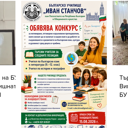
 на БУ
Тъ
дишната
Ви
Ч
БУ