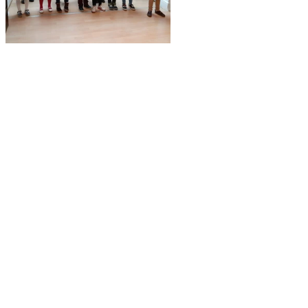
 на БУ
Тъ
дишната
Ви
Ч
БУ