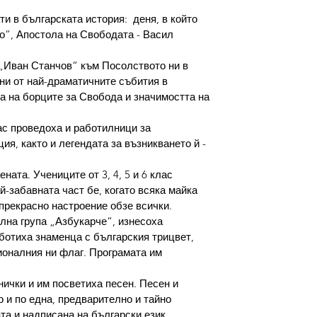
и в българската история:  деня, в който 
о”, Апостола на Свободата - Васил 
 „Иван Станчов“ към Посолството ни в 
ни от най-драматичните събития в 
а на борците за Свобода и значимостта на 
ас проведоха и работилници за 
я, както и легендата за възникването й - 
ата. Учениците от 3, 4, 5 и 6 клас 
-забавната част бе, когато всяка майка 
 прекрасно настроение обзе всички.
лна група „Азбукарче“, изнесоха 
ботиха знаменца с българския трицвет, 
ионалния ни флаг. Програмата им 
ички и им посветиха песен. Песен и 
 и по една, предварително и тайно 
та и надписана на български език.