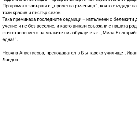
Програмата завърши с „пролетна ръченица“, която създаде на
този красив и пъстър сезон.
Така преминаха последните седмици – изпълнени с бележити да
учение и не без веселие, и както винаги свързани с нашата род
стихотворението на малките ни азбукарчета: .„Мила Българийо,
една!“.
Невяна Анастасова, преподавател в Българско училище „Иван
Лондон