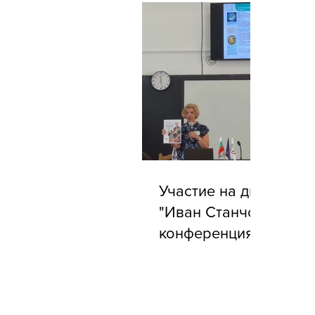
Участие на директора
"Иван Станчов" в го
конференция на АБУ