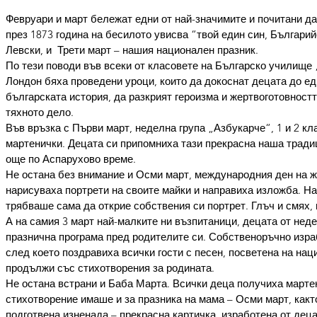
Февруари и март бележат едни от най-значимите и почитани дат
през 1873 година на бесилото увисва “твой един син, Българий
Левски, и  Трети март – нашия национален празник.
По тези поводи във всеки от класовете на Българско училище
Лондон бяха проведени уроци, които да докоснат децата до ед
българската история, да разкрият героизма и жертвоготовностт
тяхното дело.
Във връзка с Първи март, неделна група „Азбукарче“, 1 и 2 кл
мартенички. Децата си припомниха тази прекрасна наша традици
още по Аспарухово време.
Не остана без внимание и Осми март, международния ден на жен
нарисуваха портрети на своите майки и направиха изложба. Най
трябваше сама да открие собствения си портрет. Глъч и смях,
А на самия 3 март най-малките ни възпитаници, децата от неде
празнична програма пред родителите си. Собственоръчно изра
след което поздравиха всички гости с песен, посветена на нац
продължи със стихотворения за родината.
Не остана встрани и Баба Марта. Всички деца получиха мартен
стихотворение имаше и за празника на мама – Осми март, както
подготвена изненада – прекрасна картичка, изработена от деца