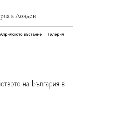
ария в Лондон
 Априлското въстание
Галерия
ството на България в