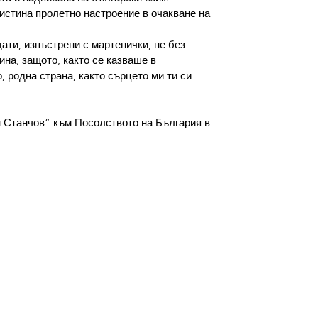
истина пролетно настроение в очакване на 
ти, изпъстрени с мартенички, не без 
ина, защото, както се казваше в 
 родна страна, както сърцето ми ти си 
 Станчов“ към Посолството на България в 