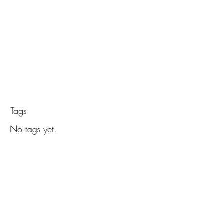
Обява з
в учили
Tags
No tags yet.