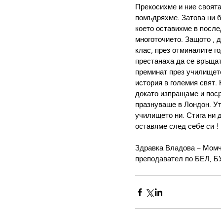
Прекосихме и ние своята
помъдряхме. Затова ни б
което оставихме в после
многоточието. Защото , д
клас, през отминалите го
престанаха да се връщат
преминат през училището
история в големия свят.
докато изпращаме и поср
празнуваше в Лондон. Ут
училището ни. Стига ни 
оставяме след себе си !
Здравка Владова – Момч
преподавател по БЕЛ, Б