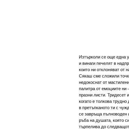
Изтърколи се още една у
и винаги печелят в надп
които ни отклоняват от 
Сякаш сме сложили точка
недокоснат от мастилени 
палитра от емоциите ни 
празни листи. Тридесет 
когато е толкова трудно 
в претъпканото ти с чужд
се завръща пълноводен и
ръба на душата, която си
търпелива до следващот