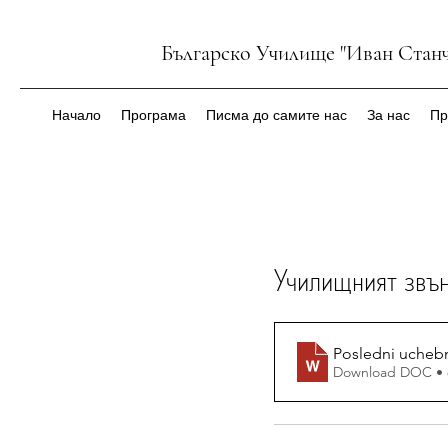
Българско Училище "Иван Станч
Начало
Програма
Писма до самите нас
За нас
Пр
Училищният звън
Posledni uchebn
Download DOC • 