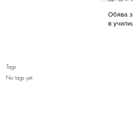
Обява з
в учили
Tags
No tags yet.