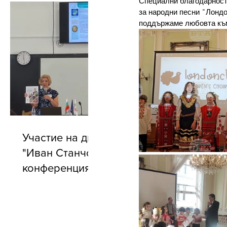
Специални благодарности
за народни песни "Лондо
поддържаме любовта към 
Участие на директора на БУ
"Иван Станчов" в годишната
конференция на АБУЧ