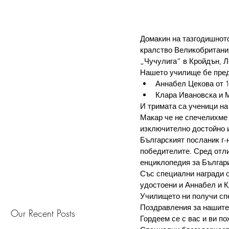
Домакин на тазгодишното
кралство Великобритани
„Чучулига“
в Кройдън, Л
Нашето училище бе пред
Аннабел Цекова от 1
Клара Ивановска и М
И тримата са ученици на
Макар че не спечелихме 
изключително достойно и
Българският посланик г-
победителите. Сред отли
енциклопедия за Българ
Със специални награди о
удостоени и Аннабел и К
Училището ни получи спе
Поздравления за нашите
Our Recent Posts
Гордеем се с вас и ви п