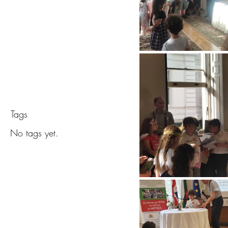
Обява з
в учили
Tags
No tags yet.