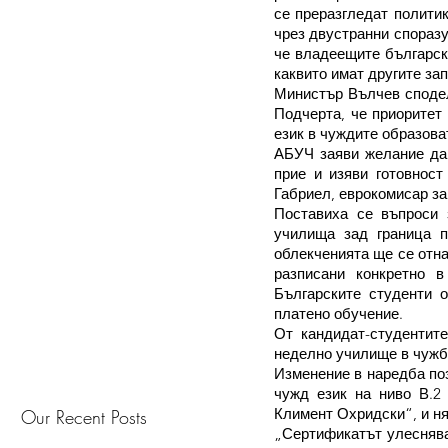
се преразгледат политик
чрез двустранни споразу
че владеещите българск
каквито имат другите зап
Министър Вълчев сподел
Подчерта, че приоритет 
език в чуждите образова
АБУЧ заяви желание да 
прие и изяви готовност
Габриел, еврокомисар за
Поставиха се въпроси 
училища зад граница п
облекченията ще се отна
разписани конкретно в
Българските студенти о
платено обучение.
От кандидат-студентит
неделно училище в чужби
Изменение в наредба поз
чужд език на ниво В.2
Климент Охридски“, и ня
Our Recent Posts
„Сертификатът улеснява 