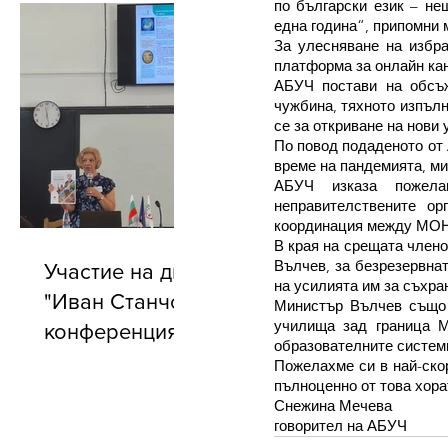
по български език – не
една година“, припомни 
За улесняване на избр
платформа за онлайн ка
АБУЧ постави на обсъж
чужбина, тяхното изпълн
се за откриване на нови
По повод подаденото от 
време на пандемията, ми
АБУЧ изказа пожела
неправителствените ор
координация между МОН,
В края на срещата члено
Вълчев, за безрезервна
Участие на директора на БУ
на усилията им за съхра
"Иван Станчов" в годишната
Министър Вълчев също б
училища зад граница М
конференция на АБУЧ
образователните системи
Пожелахме си в най-ско
пълноценно от това хорат
Снежина Мечева
говорител на АБУЧ