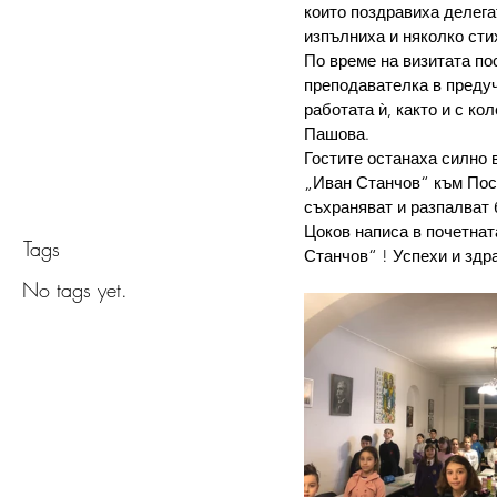
които поздравиха делега
изпълниха и няколко сти
Обява з
По време на визитата по
преподавателка в преду
в учили
работата ѝ, както и с ко
Пашова. 
Гостите останаха силно 
„Иван Станчов“ към Пос
съхраняват и разпалват 
Цоков написа в почетната
Tags
Станчов“ ! Успехи и здр
No tags yet.