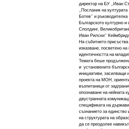
директор на БУ „Иван Ст
„Посланик на културата 
Ботев” 
и ръководителка 
Българско
то
 културно и
Сполдинг, Великобритан
Иван Рилски" Кеймбридж
На събитието присъства 
изказване, посветено на
идентичността на младит
Темата беше продължена
и  установените българс
инициативи, засилващи и
проекта на МОН, ориенти
възпитаници от задграни
опознаване на нейната к
двустранната комуникаци
спецификата на държавит
съзнанието за единство
на структурата на образ
да се преодолее навикът