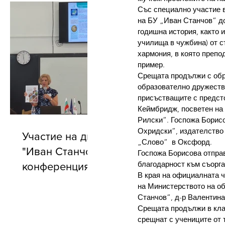
Със специално участие в
на БУ „Иван Станчов“ до
годишна история, както 
училища в чужбина) от с
хармония, в която препо
пример
.
Срещата продължи с обр
образователно дружеств
присъстващите с 
предст
Кеймбридж, посветен на
Рилски“. Госпожа Борисо
Охридски”, издателство
Участие на директора на БУ
„Слово“  в Оксфорд.
"Иван Станчов" в годишната
Госпожа Борисова отправ
благодарност към съорг
конференция на АБУЧ
В края на официалната ч
на
Министерството на об
Станчов“, д-р Валентин
Срещата продължи в клас
срещнат с учениците от 