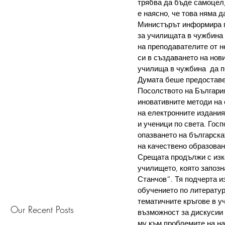
трябва да бъде самоцел,
е наясно, че това няма д
Министърът информира п
за училищата в чужбина 
на преподавателите от н
си в създаването на нов
училища в чужбина  да п
Думата беше предоставе
Посолството на България
иновативните методи на 
на електронните издания
и ученици по света. Гос
опазването на българска
на качествено образован
Срещата продължи с изк
училището, която запозн
Станчов“. Тя подчерта и
обучението по литератур
тематичните кръгове в у
Our Recent Posts
възможност за дискусии 
му към проблемите на н