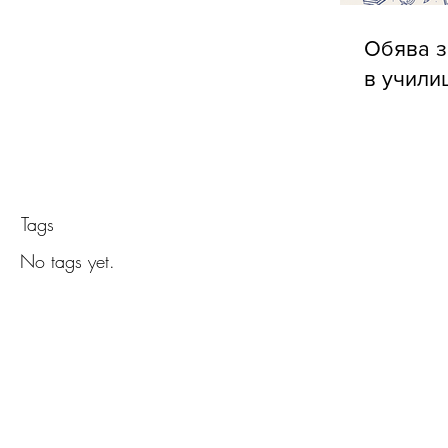
Обява з
в учили
Tags
No tags yet.