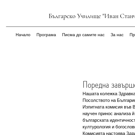
Българско Училище "Иван Станч
Начало
Програма
Писма до самите нас
За нас
Пр
Поредна завърше
Нашата колежка Здравка
Посолството на България
Изпитната комисия във В
научен принос анализа й 
българската идентичност.
културология и богослов
Комисията настоява Здра