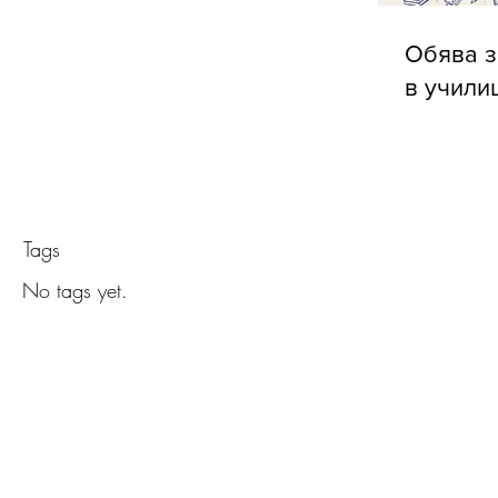
Обява з
в учили
Tags
No tags yet.