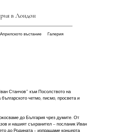
ария в Лондон
 Априлското въстание
Галерия
ван Станчов” към Посолството на 
 българското четмо, писмо, просвета и 
окосваме до България чрез думите. От 
Вазов и нашият съхранител – посланик Иван 
ето до Родината – изпращаме концерта 