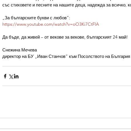
със стиховете и песните на нашите деца, надежда за всичко, к
„За българските букви с любов”:  
https://www.youtube.com/watch?v=oO3Ki7CtFIA
Да бъде, да живей – от векове за векове, българският 24 май!
Снежина Мечева
директор на БУ „Иван Станчов” към Посолството на България