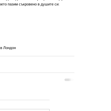
оето пазим съкровено в душите си:
 в Лондон