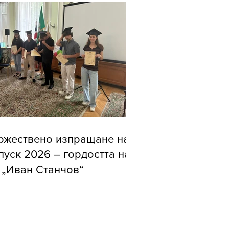
ржествено изпращане на
пуск 2026 – гордостта на
 „Иван Станчов“