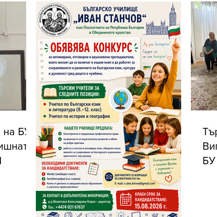
 на БУ
Тъ
дишната
Ви
Ч
БУ