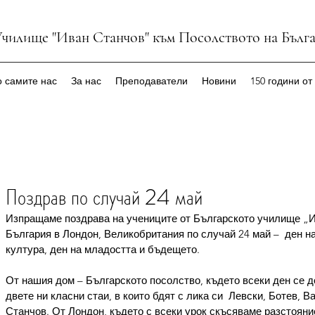
Училище "Иван Станчов" към Посолството на Бълг
 самите нас
За нас
Преподаватели
Новини
150 години от
Поздрав по случай 24 май
Изпращаме поздрава на учениците от Българското училище „И
България в Лондон, Великобритания по случай 24 май –  ден на
култура, ден на младостта и бъдещето.
От нашия дом – Българското посолство, където всеки ден се д
двете ни класни стаи, в които бдят с лика си  Левски, Ботев, 
Станчов. От Лондон, където с всеки урок скъсяваме разстояни