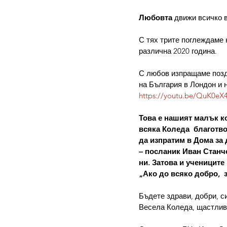
Любовта
 движи всичко 
С тях трите поглеждаме 
различна 2020 година. 
С любов изпращаме позд
на България в Лондон и 
https://youtu.be/QuK0eX
Това е нашият малък к
всяка Коледа  благотв
да изпратим в Дома за 
– посланик Иван Станчо
ни. Затова и учениците 
„Ако до всяко добро,  
Бъдете здрави, добри, с
Весела Коледа, щастлив