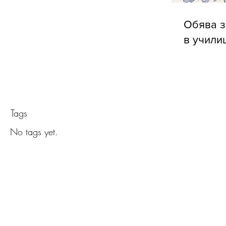
Обява з
в учили
Tags
No tags yet.