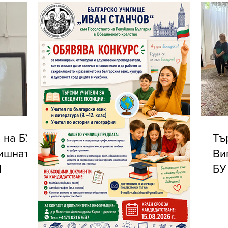
 на БУ
Тъ
дишната
Ви
Ч
БУ