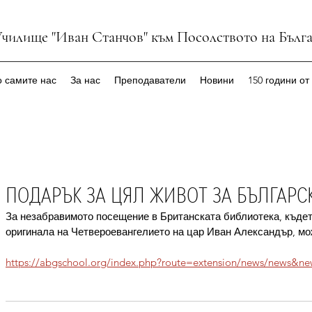
Училище "Иван Станчов" към Посолството на Бълг
 самите нас
За нас
Преподаватели
Новини
150 години от
ПОДАРЪК ЗА ЦЯЛ ЖИВОТ ЗА БЪЛГАР
За незабравимото посещение в Британската библиотека, къдет
оригинала на Четвероевангелието на цар Иван Александър, мож
https://abgschool.org/index.php?route=extension/news/news&n