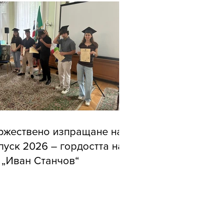
ржествено изпращане на
пуск 2026 – гордостта на
 „Иван Станчов“