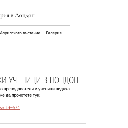
ария в Лондон
 Априлското въстание
Галерия
СКИ УЧЕНИЦИ В ЛОНДОН
о преподаватели и ученици видяха 
е да прочетете тук:
ews_id=574