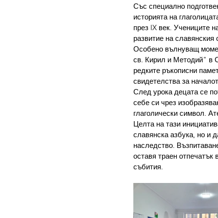
Със специално подготвен
историята на глаголицат
през IX век. Учениците 
развитие на славянския с
Особено вълнуващ момен
св. Кирил и Методий" в 
редките ръкописни памет
свидетелства за началот
След урока децата се по
себе си чрез изобразява
глаголически символ. Ат
Целта на тази инициатив
славянска азбука, но и 
наследство. Възпитаване
оставя траен отпечатък 
събития.