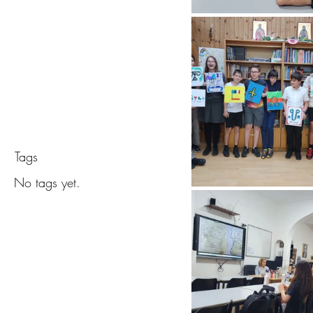
Обява з
в учили
Tags
No tags yet.