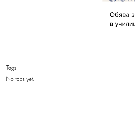
Обява з
в учили
Tags
No tags yet.