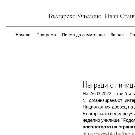
Българско Училище "Иван Станч
Начало
Програма
Писма до самите нас
За нас
Пр
Награди от иниц
На 26.03.2022 г. три бъ
г. , организирана от  ин
Националния дворец на 
Българското неделно учи
неделно училище "Родол
посолството на страна
https://www.bta.bg/bg/bg-