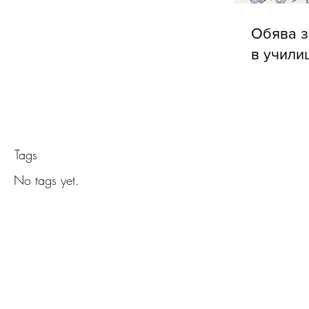
Обява з
в учили
Tags
No tags yet.