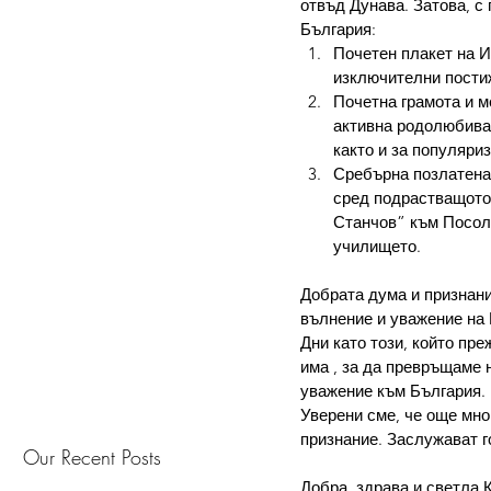
отвъд Дунава. Затова, с
България:
Почетен плакет на 
изключителни постиж
Почетна грамота и 
активна родолюбива 
както и за популяри
Сребърна позлатена 
сред подрастващото 
Станчов” към Посол
училището.
Добрата дума и признани
вълнение и уважение на 
Дни като този, който пре
има , за да превръщаме 
уважение към България.
Уверени сме, че още мног
признание. Заслужават г
Our Recent Posts
Добра, здрава и светла