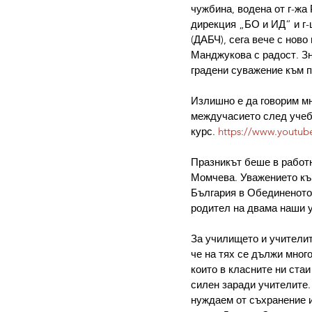
чужбина, водена от г-жа
дирекция „БО и ИД“ и г-
(ДАБЧ), сега вече с нов
Манджукова с радост. Зн
градени суважение към 
Излишно е да говорим мно
междучасието след учебн
курс. 
https://www.youtu
Празникът беше в работн
Момчева. Уважението към
България в Обединеното 
родител на двама наши 
За училището и учителит
че на тях се дължи мног
които в класните ни стаи
силен заради учителите.
нуждаем от съхранение и