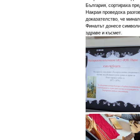
България, сортираха пр
Накрая проведоха разгов
доказателство, че минал
Финалът донесе символик
здраве и късмет.