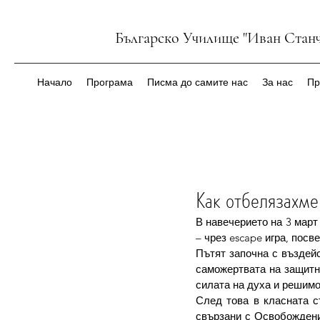
Българско Училище "Иван Станч
Начало
Програма
Писма до самите нас
За нас
Пр
Как отбелязахме 
В навечерието на 3 март
– чрез escape игра, пос
Пътят започна с въздейс
саможертвата на защитн
силата на духа и решимос
След това в класната с
свързани с Освобождени