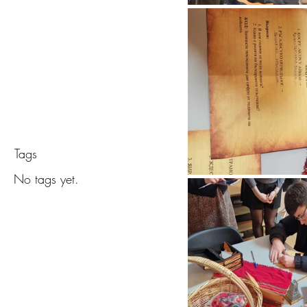
Обява з
в учили
Tags
No tags yet.