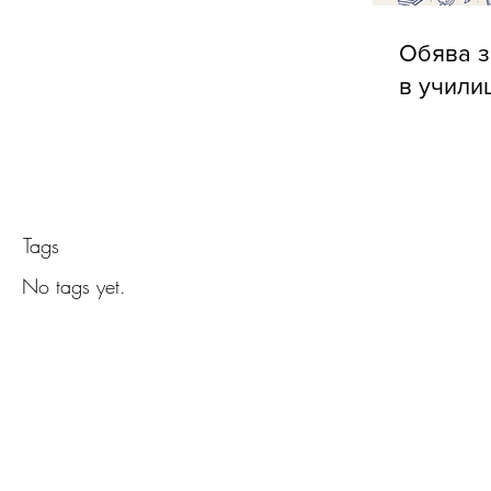
Обява з
в учили
Tags
No tags yet.