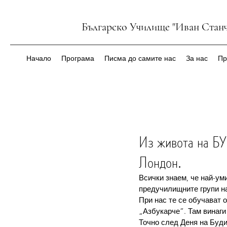
Българско Училище "Иван Станч
Начало
Програма
Писма до самите нас
За нас
Пр
Из живота на БУ
Лондон.
Всички знаем, че най-уми
предучилищните групи на
При нас те се обучават 
„Азбукарче”. Там винаги
Точно след Деня на Будит