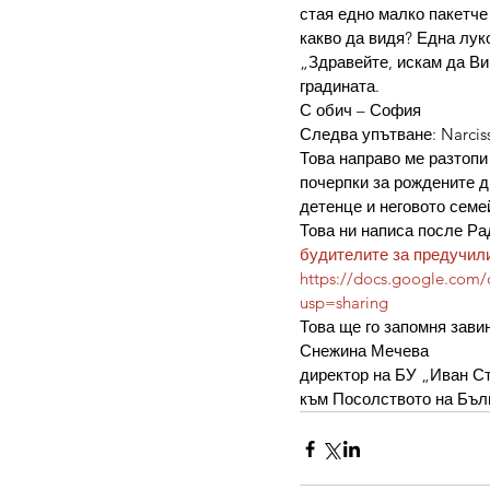
стая едно малко пакетче 
какво да видя? Една лук
„Здравейте, искам да Ви
градината.
С обич – София
Следва упътване: Narciss
Това направо ме разтопи
почерпки за рождените дн
детенце и неговото семе
Това ни написа после Ра
будителите за предучил
https://docs.google.co
usp=sharing
Това ще го запомня завин
Снежина Мечева
директор на БУ „Иван С
към Посолството на Бъл