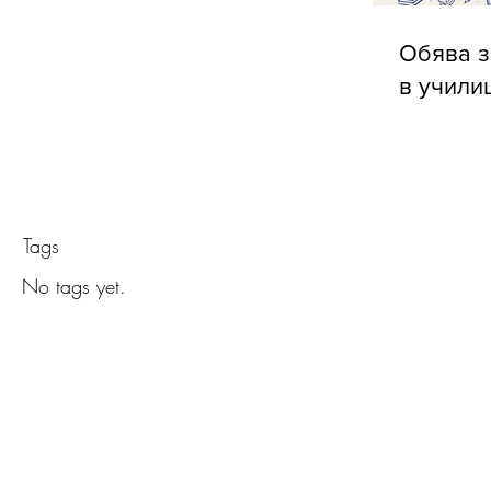
Обява з
в учили
Tags
No tags yet.