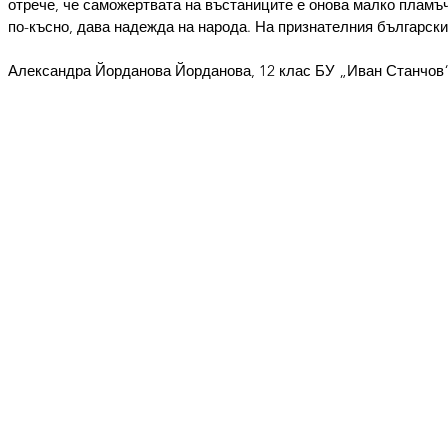
отрече, че саможертвата на въстаниците е онова малко пламъче
по-късно, дава надежда на народа. На признателния български
Александра Йорданова Йорданова, 12 клас БУ „Иван Станчов“