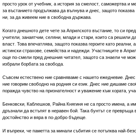
просто урок от учебник, а история за смелост, саможертва и м
за въстанието продължава да вълнува и днес, защото показва 
ни, за да живеем ние в свободна държава.
Когато днешното дете чете за Априлското въстание, то си пред
учители, занаятчии, селяни, млади и стари, които са решили 
власт. Това впечатлява, защото показва героите като реални, а
истински страхове, семейства и надежди. Участниците в Априлс
още по-смели пред днешния читател, защото са знаели че може 
избрали борбата за свобода.
Съвсем естествено ние сравняваме с нашето ежедневие. Днес
ние говорим свободно на родния си език. Днес ние дишаме сво
поражда чувство на признателност и уважение към хората, уч
Бенковски, Каблешков, Райна Княгиня не са просто имена, а и
дръзнали да встъпят в неравен бой. Така бунтът се превръща в
достойнство и вяра в по-добро бъдеще.
И въпреки, че паметта за минали събития се потъпква най-безо