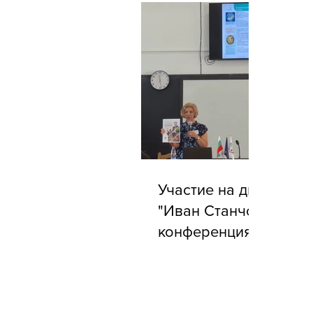
Участие на директора
"Иван Станчов" в го
конференция на АБУ