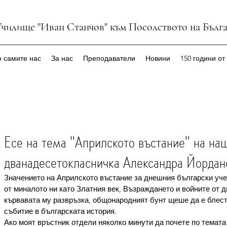
Училище "Иван Станчов" към Посолството на Бълг
 самите нас
За нас
Преподаватели
Новини
150 години от
Есе на тема "Априлското въстание" на на
дванадесетокласничка Александра Йордан
Значението на Априлското въстание за днешния български учен
от миналото ни като Златния век, Възраждането и войните от д
кървавата му развръзка, общонародният бунт щеше да е блест
събитие в българската история.
Ако моят връстник отдели няколко минути да почете по темата