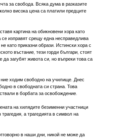
ечта за свобода. Всяка дума в разказите 
колко висока цена са платили предците 
ставя картина на обикновени хора като 
да се изправят срещу една несправедлива 
 не като приказни образи. Истински хора с 
кото въстание, тези горди българи, стоят 
да загубят живота си, но въпреки това са 
 ние ходим свободно на училище. Днес 
бодно в свободната си страна. Това 
аствали в борбата за освобождение.
мената на хилядите безименни участници 
 трагедия, а трагедията в символ на 
тговорно в наши дни, никой не може да 