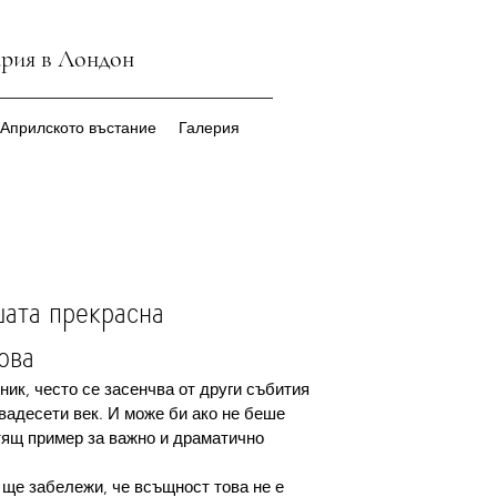
ария в Лондон
 Априлското въстание
Галерия
шата прекрасна
ова
ик, често се засенчва от други събития 
вадесети век. И може би ако не беше 
ящ пример за важно и драматично 
 ще забележи, че всъщност това не е 