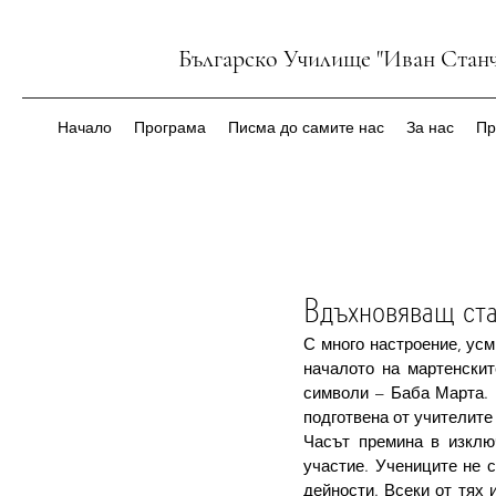
Българско Училище "Иван Станч
Начало
Програма
Писма до самите нас
За нас
Пр
Вдъхновяващ ста
С много настроение, усм
началото на мартенскит
символи – Баба Марта. 
подготвена от учителите
Часът премина в изключ
участие. Учениците не с
дейности. Всеки от тях 