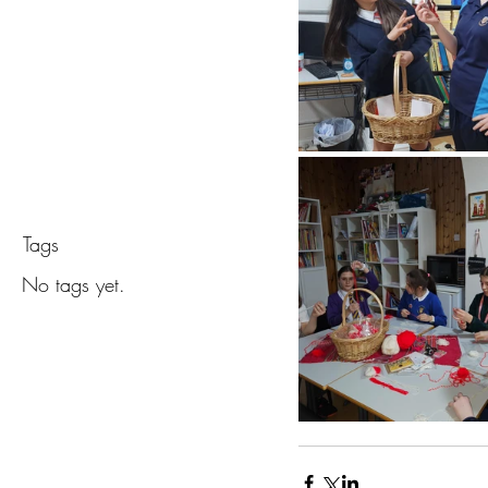
Обява з
в учили
Tags
No tags yet.