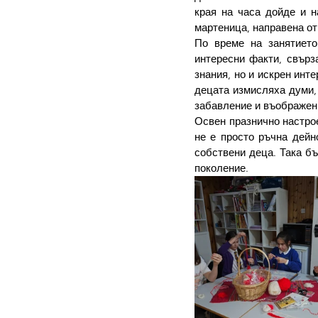
края на часа дойде и н
мартеница, направена от
По време на занятието
интересни факти, свърза
знания, но и искрен инт
децата измисляха думи, 
забавление и въображен
Освен празнично настрое
не е просто ръчна дейн
собствени деца. Така бъ
поколение.