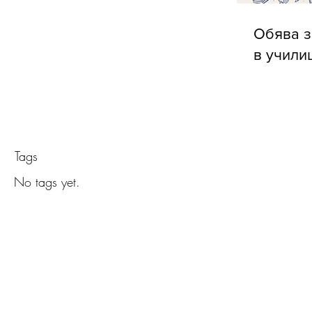
Обява з
в учили
Tags
No tags yet.