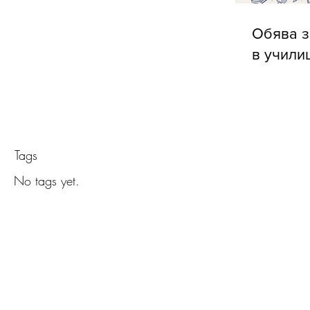
Обява з
в учили
Tags
No tags yet.