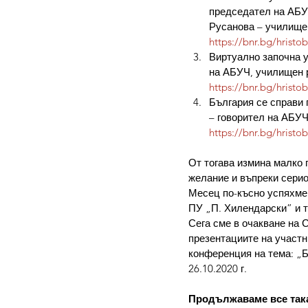
председател на АБУЧ
Русанова – училищен
https://bnr.bg/hristo
Виртуално започна у
на АБУЧ, училищен 
https://bnr.bg/hristo
България се справи
– говорител на АБУЧ
https://bnr.bg/hrist
От тогава измина малко 
желание и въпреки серио
Месец по-късно успяхме
ПУ „П. Хилендарски” и т
Сега сме в очакване на 
презентациите на участн
конференция на тема: „Б
26.10.2020 г.
Продължаваме все така