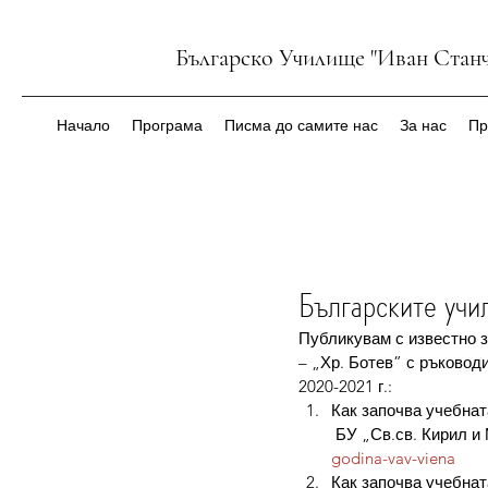
Българско Училище "Иван Станч
Начало
Програма
Писма до самите нас
За нас
Пр
Българските учи
Публикувам с известно з
– „Хр. Ботев” с ръководи
2020-2021 г.:
Как започва учебнат
 БУ „Св.св. Кирил и
godina-vav-viena
Как започва учебнат