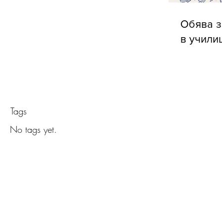
Обява з
в учили
Tags
No tags yet.