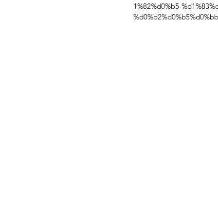
1%82%d0%b5-%d1%83%
%d0%b2%d0%b5%d0%bb