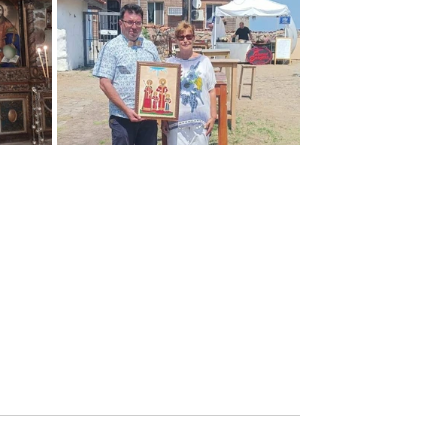
ржествено изпращане на
пуск 2026 – гордостта на
 „Иван Станчов“