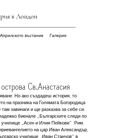
ария в Лондон
 Априлското въстание
Галерия
 острова Св.Анастасия
яване. Но ако създадеш история, то 
ето на празника на Голямата Богородица 
 там завинаги и ще разказва за себе си.
 младежко биенале „Българските следи по 
о училище „Асен и Илия Пейкови“  Рим. 
ириевангелието на цар Иван Александър, 
ългарско училище „Иван Станчов“ в 