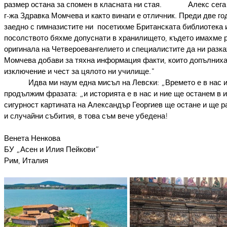
размер остана за спомен в класната ни стая.             Алекс се
г-жа Здравка Момчева и както винаги е отличник. Преди две го
заедно с гимназистите ни  посетихме Британската библиотека 
посолството бяхме допуснати в хранилището, където имахме р
оригинала на Четвероевангелието и специалистите да ни разка
Момчева добави за тяхна информация факти, които допълниха
изключение и чест за цялото ни училище."
            Идва ми наум една мисъл на Левски: „Времето е в нас 
продължим фразата: „и историята е в нас и ние ще останем в 
сигурност картината на Александър Георгиев ще остане и ще р
и случайни събития, в това съм вече убедена!
Венета Ненкова
БУ „Асен и Илия Пейкови”
Рим, Италия