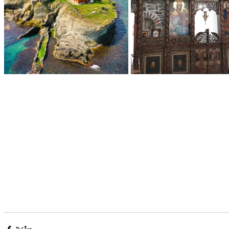
 на БУ
Тъ
дишната
Ви
Ч
БУ