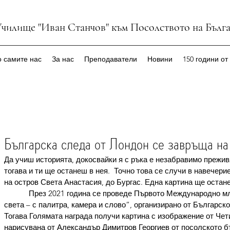
Училище "Иван Станчов" към Посолството на Бълг
 самите нас
За нас
Преподаватели
Новини
150 години от
Българска следа от Лондон се завръща на
Да учиш историята, докосвайки я с ръка е незабравимо прежив
тогава и ти ще останеш в нея.  Точно това се случи в навечери
на остров Света Анастасия, до Бургас. Една картина ще остане
            През 2021 година се проведе Първото Международно
света – с палитра, камера и слово“, организирано от Българск
Тогава Голямата награда получи картина с изображение от Чет
нарисувана от Александър Димитров Георгиев от посолското б