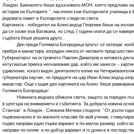
Лондон. Биеналето беше вдъхновило МОН, което предложи на
истории на българите ", насочено към българските училища в 
родовата памет и българските следи по света.
Картината - победител на Александър Георгиев беше на излож
да се озове във Ватикана, но след 3 години опити да се намер
съдбата беше решила друго...
            Ден преди Голямата Богородица кръгът се затвори: и
прибра в манастира, изграден някога от неговите предсшестве
Губернаторът на островчето Павлин Димитров и неговата дясн
ентусиазъм приеха неочаквания дар, който им занесох – карти
удивление, когато видях дигиталното копие на Четириевангелие
губернатора научих, че предците на цар Иван Александър изгр
манастир. Още същия ден картината на Алекс беше рамкирана, 
Голямата Богородица!
            Новината веднага обиколи света, защото за пореден 
в центъра на вниманието и събитията. За добрата новина осн
Станчов" в Лондон - Снежина Мечева сподели: "От дълги годи
първоначално в по-малките класове бе мой ученик, стимулирах 
първо направи един първи вариант в по-малък размер, който вс
направи по-голям  и по-добър вариант и го донесе в последстви