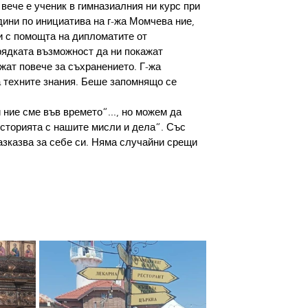
га вече е ученик в гимназиалния ни курс при 
дини по инициатива на г-жа Момчева ние, 
и с помощта на дипломатите от 
ядката възможност да ни покажат 
жат повече за съхранението. Г-жа 
 техните знания. Беше запомнящо се 
и ние сме във времето“..., но можем да 
историята с нашите мисли и дела“. Със 
азказва за себе си. Няма случайни срещи 