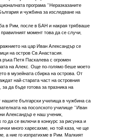
ционалната програма "Неразказаните 
България и чужбина за изследване на 
ба в Рим, после в БАН и накрая трябваше 
и правилният момент това да се случи, 
зображнието на цар Иван Александър се 
ници на остров Св.Анастасия. 
а ръка Петя Паскалева с огромен 
ната на Алекс. Още по-голямо беше моето 
то в музейната сбирка на острова. От 
аждат най-старата част на островния 
за да бъде готова за празника на 
път нашите български училища в чужбина са 
ователката на посолското училище "Иван 
ни Александър е наш ученик, 
го да се включи в конкурс за рисунка и 
ички много харесахме, но той каза, че ще 
е, а ние го изпратихме в Рим. Малкият 