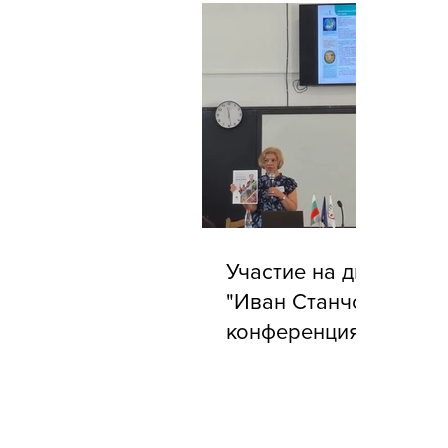
Участие на директора
"Иван Станчов" в го
конференция на АБУ