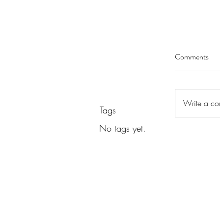
Comments
Write a co
Tags
No tags yet.