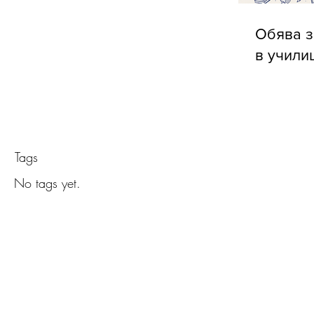
Обява з
в учили
Tags
No tags yet.